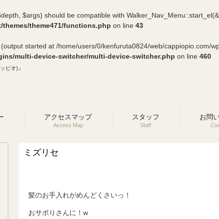
m, $depth, $args) should be compatible with Walker_Nav_Menu::start_el(
t/themes/theme471/functions.php
on line
43
y (output started at /home/users/0/kenfuruta0824/web/cappiopio.com/w
ns/multi-device-switcher/multi-device-switcher.php
on line
460
(カッピオ)』
ー
アクセスマップ
スタッフ
お問
Access Map
Staff
Con
ミズリセ
髪のお手入れがめんどくさいっ！
おサボりさんに！w