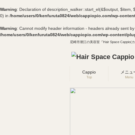
Warning
: Declaration of description_walker::start_el(&$output, $ite
0) in
/home/users/0/kenfuruta0824/web/cappiopio.com/wp-conten
Warning
: Cannot modify header information - headers already sent b
/home/users/0/kenfuruta0824/web/cappiopio.com/wp-content/plugi
尼崎市潮江の美容室『Hair Space Cappio
Cappio
メニュ
Top
Menu