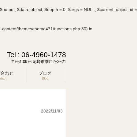
&$output, $data_object, $depth = 0, $args = NULL, $current_object_id =
p-content/themes/theme471/functions.php:80) in
Tel :
06-4960-1478
〒661-0976 尼崎市潮江2−3−21
い合わせ
ブログ
tact
Blog
2022/11/03