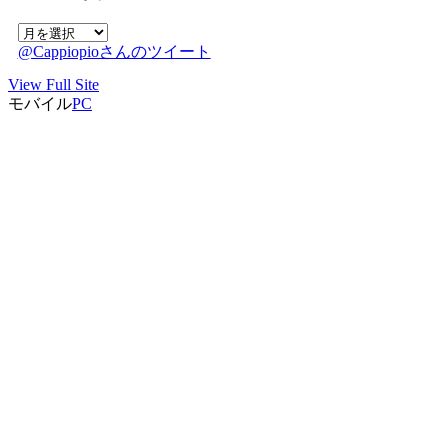
リ
ア
ー
@Cappiopioさんのツイート
ー
カ
View Full Site
イ
モバイル
PC
ブ