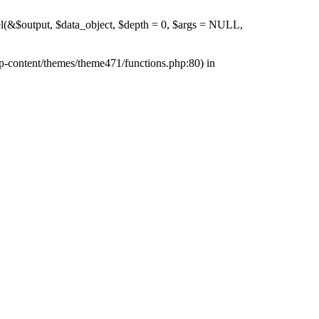
_el(&$output, $data_object, $depth = 0, $args = NULL,
wp-content/themes/theme471/functions.php:80) in