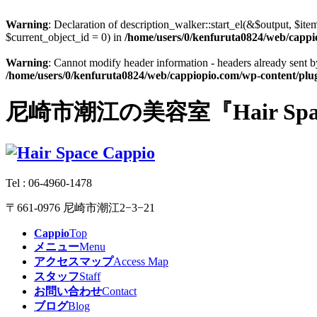
Warning
: Declaration of description_walker::start_el(&$output, $i
$current_object_id = 0) in
/home/users/0/kenfuruta0824/web/cappi
Warning
: Cannot modify header information - headers already sent 
/home/users/0/kenfuruta0824/web/cappiopio.com/wp-content/plugi
尼崎市潮江の美容室『Hair Spac
Tel :
06-4960-1478
〒661-0976 尼崎市潮江2−3−21
Cappio
Top
メニュー
Menu
アクセスマップ
Access Map
スタッフ
Staff
お問い合わせ
Contact
ブログ
Blog