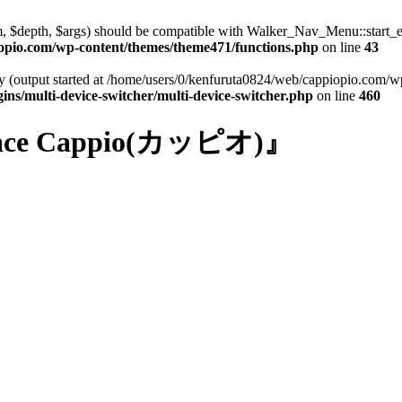
tem, $depth, $args) should be compatible with Walker_Nav_Menu::start
opio.com/wp-content/themes/theme471/functions.php
on line
43
by (output started at /home/users/0/kenfuruta0824/web/cappiopio.com/
ns/multi-device-switcher/multi-device-switcher.php
on line
460
e Cappio(カッピオ)』