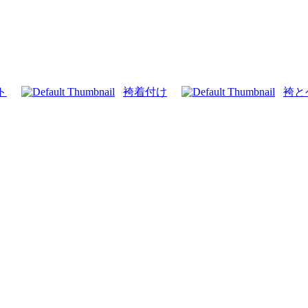
ト
袴着付け
袴と